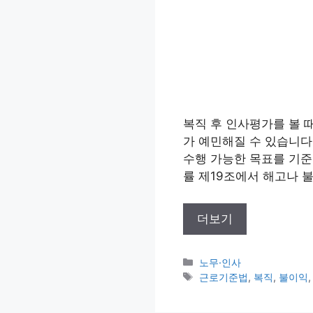
복직 후 인사평가를 볼 
가 예민해질 수 있습니다
수행 가능한 목표를 기준
률 제19조에서 해고나 불
더보기
카
노무·인사
테
태
근로기준법
,
복직
,
불이익
고
그
리