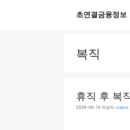
컨
텐
초연결금융정보
츠
로
건
너
뛰
복직
기
휴직 후 복
2026-06-14
작성자:
cratos