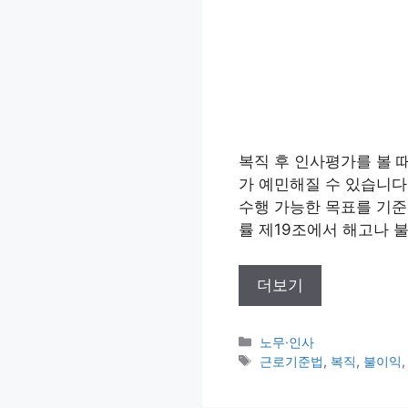
복직 후 인사평가를 볼 
가 예민해질 수 있습니다
수행 가능한 목표를 기준
률 제19조에서 해고나 불
더보기
카
노무·인사
테
태
근로기준법
,
복직
,
불이익
고
그
리