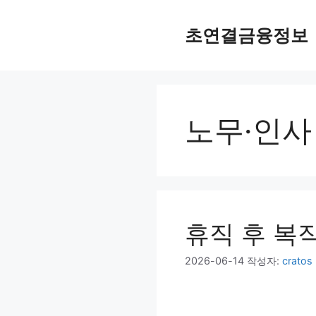
컨
텐
초연결금융정보
츠
로
건
너
뛰
노무·인사
기
휴직 후 복
2026-06-14
작성자:
cratos