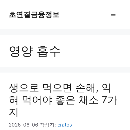
컨
텐
초연결금융정보
메
츠
로
뉴
건
너
영양 흡수
뛰
기
생으로 먹으면 손해, 익
혀 먹어야 좋은 채소 7가
지
2026-06-06
작성자:
cratos