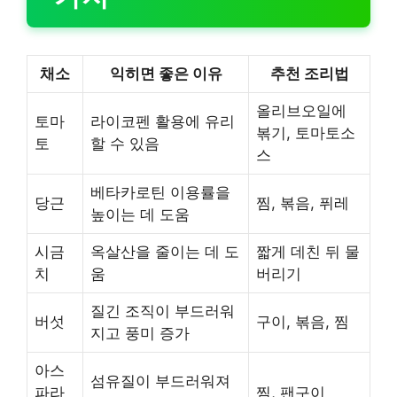
채소
익히면 좋은 이유
추천 조리법
올리브오일에
토마
라이코펜 활용에 유리
볶기, 토마토소
토
할 수 있음
스
베타카로틴 이용률을
당근
찜, 볶음, 퓌레
높이는 데 도움
시금
옥살산을 줄이는 데 도
짧게 데친 뒤 물
치
움
버리기
질긴 조직이 부드러워
버섯
구이, 볶음, 찜
지고 풍미 증가
아스
섬유질이 부드러워져
파라
찜, 팬구이