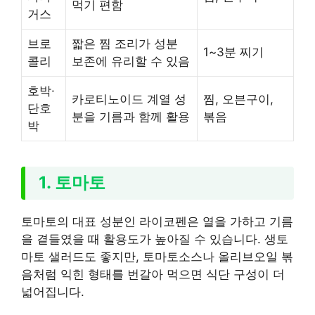
먹기 편함
거스
브로
짧은 찜 조리가 성분
1~3분 찌기
콜리
보존에 유리할 수 있음
호박·
카로티노이드 계열 성
찜, 오븐구이,
단호
분을 기름과 함께 활용
볶음
박
1. 토마토
토마토의 대표 성분인 라이코펜은 열을 가하고 기름
을 곁들였을 때 활용도가 높아질 수 있습니다. 생토
마토 샐러드도 좋지만, 토마토소스나 올리브오일 볶
음처럼 익힌 형태를 번갈아 먹으면 식단 구성이 더
넓어집니다.