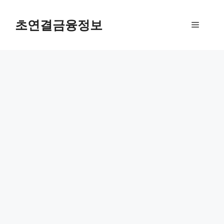
컨
텐
초연결금융정보
메
츠
로
뉴
건
너
뛰
기