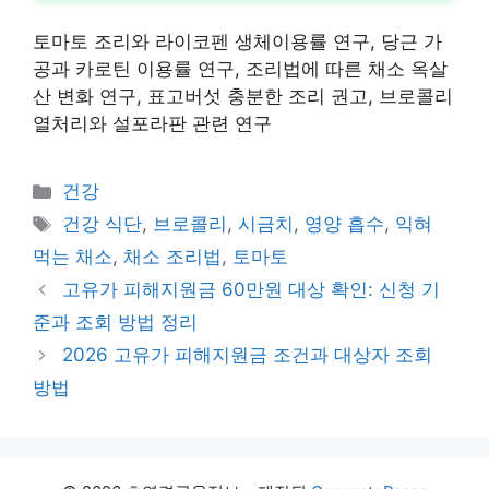
토마토 조리와 라이코펜 생체이용률 연구, 당근 가
공과 카로틴 이용률 연구, 조리법에 따른 채소 옥살
산 변화 연구, 표고버섯 충분한 조리 권고, 브로콜리
열처리와 설포라판 관련 연구
카
건강
테
태
건강 식단
,
브로콜리
,
시금치
,
영양 흡수
,
익혀
고
그
먹는 채소
,
채소 조리법
,
토마토
리
고유가 피해지원금 60만원 대상 확인: 신청 기
준과 조회 방법 정리
2026 고유가 피해지원금 조건과 대상자 조회
방법