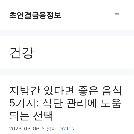
컨
텐
초연결금융정보
메
츠
로
뉴
건
너
건강
뛰
기
지방간 있다면 좋은 음식
5가지: 식단 관리에 도움
되는 선택
2026-06-06
작성자:
cratos