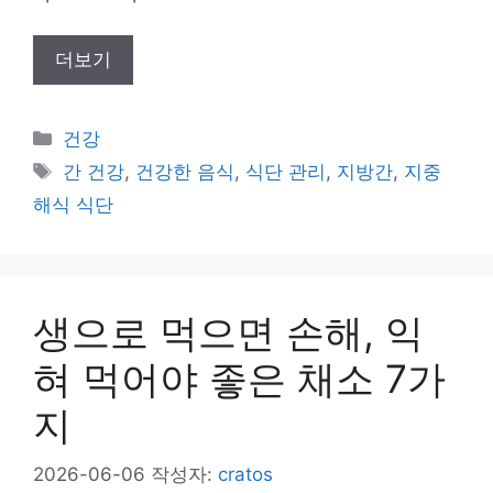
더보기
카
건강
테
태
간 건강
,
건강한 음식
,
식단 관리
,
지방간
,
지중
고
그
해식 식단
리
생으로 먹으면 손해, 익
혀 먹어야 좋은 채소 7가
지
2026-06-06
작성자:
cratos