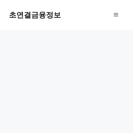
컨
텐
초연결금융정보
메
츠
로
뉴
건
너
뛰
기