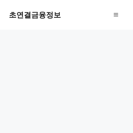
컨
텐
초연결금융정보
메
츠
로
뉴
건
너
뛰
기