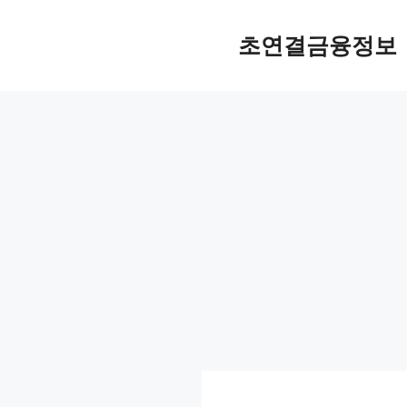
컨
텐
초연결금융정보
츠
로
건
너
뛰
기