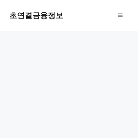
컨
텐
초연결금융정보
메
츠
로
뉴
건
너
뛰
기