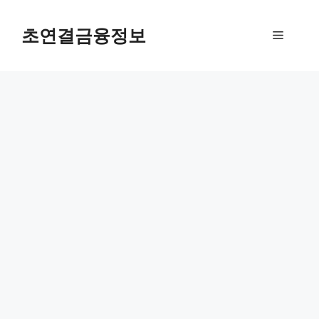
컨
텐
초연결금융정보
메
츠
로
뉴
건
너
뛰
기