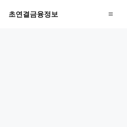
컨
텐
초연결금융정보
메
츠
로
뉴
건
너
뛰
기