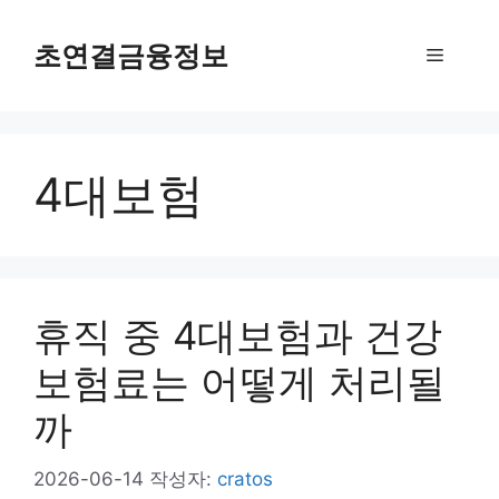
컨
텐
초연결금융정보
메
츠
로
뉴
건
너
4대보험
뛰
기
휴직 중 4대보험과 건강
보험료는 어떻게 처리될
까
2026-06-14
작성자:
cratos