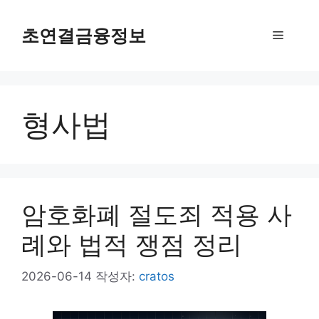
컨
텐
초연결금융정보
메
츠
로
뉴
건
너
형사법
뛰
기
암호화폐 절도죄 적용 사
례와 법적 쟁점 정리
2026-06-14
작성자:
cratos