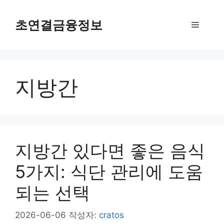
컨
텐
초연결금융정보
메
츠
로
뉴
건
너
지방간
뛰
기
지방간 있다면 좋은 음식
5가지: 식단 관리에 도움
되는 선택
2026-06-06
작성자:
cratos