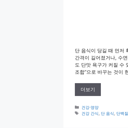
단 음식이 당길 때 먼저
간격이 길어졌거나, 수면
도 단맛 욕구가 커질 수
조합”으로 바꾸는 것이 
더보기
카
건강·영양
테
태
건강 간식
,
단 음식
,
단백질
고
그
리