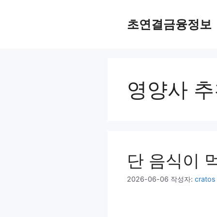
컨
텐
초연결금융정보
츠
로
건
너
뛰
영양사 추
기
단 음식이 
2026-06-06
작성자:
cratos