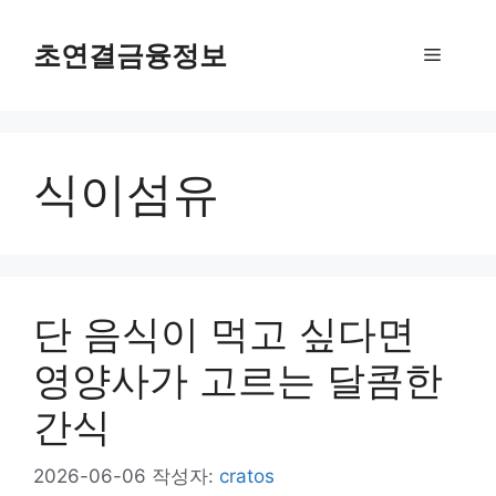
컨
텐
초연결금융정보
메
츠
로
뉴
건
너
식이섬유
뛰
기
단 음식이 먹고 싶다면
영양사가 고르는 달콤한
간식
2026-06-06
작성자:
cratos