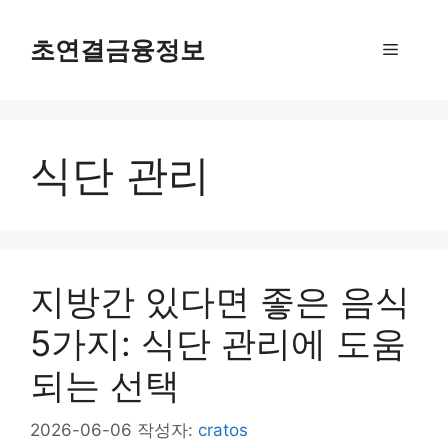
컨
텐
초연결금융정보
메
츠
로
뉴
건
너
식단 관리
뛰
기
지방간 있다면 좋은 음식
5가지: 식단 관리에 도움
되는 선택
2026-06-06
작성자:
cratos