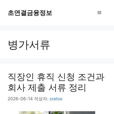
컨
텐
초연결금융정보
메
츠
로
뉴
건
너
병가서류
뛰
기
직장인 휴직 신청 조건과
회사 제출 서류 정리
2026-06-14
작성자:
cratos