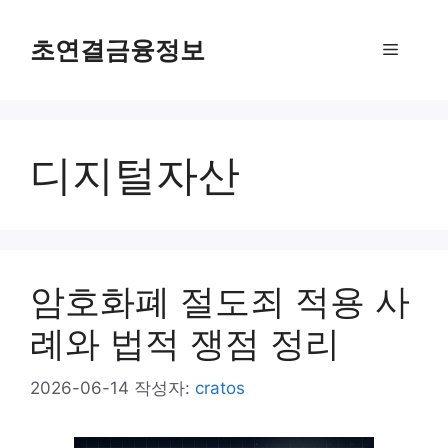
컨
텐
초연결금융정보
메
츠
로
뉴
건
너
디지털자산
뛰
기
암호화폐 절도죄 적용 사
례와 법적 쟁점 정리
2026-06-14
작성자:
cratos