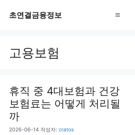
컨
텐
초연결금융정보
메
츠
로
뉴
건
너
고용보험
뛰
기
휴직 중 4대보험과 건강
보험료는 어떻게 처리될
까
2026-06-14
작성자:
cratos