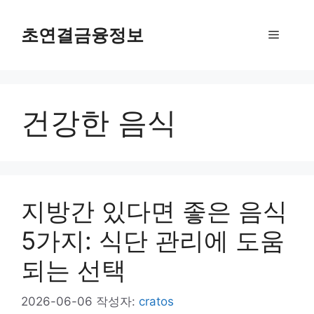
컨
텐
초연결금융정보
메
츠
로
뉴
건
너
건강한 음식
뛰
기
지방간 있다면 좋은 음식
5가지: 식단 관리에 도움
되는 선택
2026-06-06
작성자:
cratos