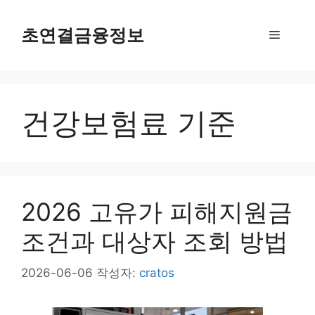
컨
텐
초연결금융정보
메
츠
로
뉴
건
너
건강보험료 기준
뛰
기
2026 고유가 피해지원금
조건과 대상자 조회 방법
2026-06-06
작성자:
cratos