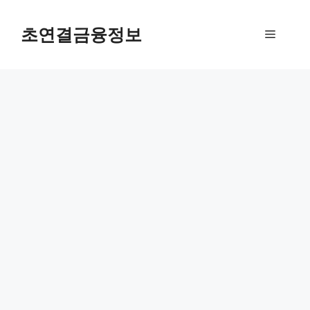
컨
텐
초연결금융정보
메
츠
로
뉴
건
너
뛰
기