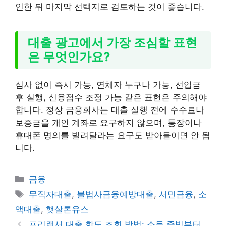
인한 뒤 마지막 선택지로 검토하는 것이 좋습니다.
대출 광고에서 가장 조심할 표현
은 무엇인가요?
심사 없이 즉시 가능, 연체자 누구나 가능, 선입금
후 실행, 신용점수 조정 가능 같은 표현은 주의해야
합니다. 정상 금융회사는 대출 실행 전에 수수료나
보증금을 개인 계좌로 요구하지 않으며, 통장이나
휴대폰 명의를 빌려달라는 요구도 받아들이면 안 됩
니다.
카
금융
테
태
무직자대출
,
불법사금융예방대출
,
서민금융
,
소
고
그
액대출
,
햇살론유스
리
프리랜서 대출 한도 조회 방법: 소득 증빙부터