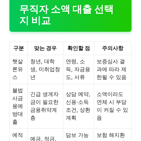
무직자 소액 대출 선택
지 비교
구분
맞는 경우
확인할 점
주의사항
햇살
청년, 대학
연령, 소
보증심사 결
론유
생, 미취업청
득, 자금용
과에 따라 제
스
년
도, 서류
한될 수 있음
불법
긴급 생계자
상담 예약,
소액이라도
사금
금이 필요한
신용·소득
연체 시 부담
융예
금융취약계
조건, 상환
이 커질 수 있
방대
층
계획
음
출
예적
담보 가능
보험 해지환
예금, 적금,