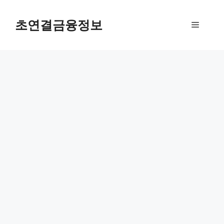
컨
텐
초연결금융정보
메
츠
로
뉴
건
너
뛰
기