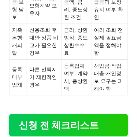
금·보
금액, 금
급금과 보장
보험계약 보
험 담
리, 중도상
유지 여부 확
유자
보
환 조건
인
저축
신용조회 후
금리, 상환
여러 조회 전
은행·
대안 상품 비
방식, 중도
실제 필요금
캐피
교가 필요한
상환수수
액을 정해야
탈
경우
료
함
등록업체
선입금·작업
등록
다른 선택지
여부, 계약
대출·개인정
대부
가 제한적인
서, 총상환
보 요구는 피
업체
경우
액
해야 함
신청 전 체크리스트