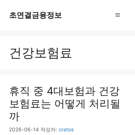
컨
텐
초연결금융정보
메
츠
로
뉴
건
너
건강보험료
뛰
기
휴직 중 4대보험과 건강
보험료는 어떻게 처리될
까
2026-06-14
작성자:
cratos