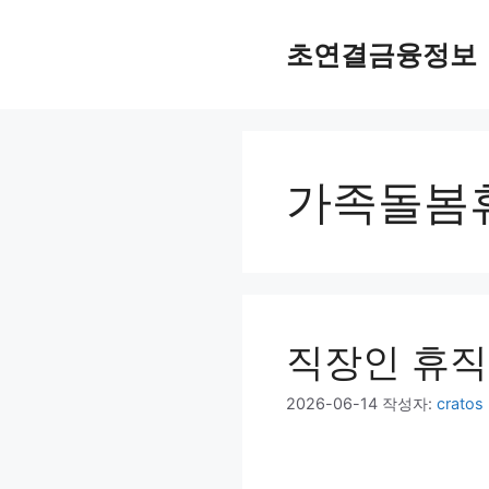
컨
텐
초연결금융정보
츠
로
건
너
뛰
가족돌봄
기
직장인 휴직
2026-06-14
작성자:
cratos