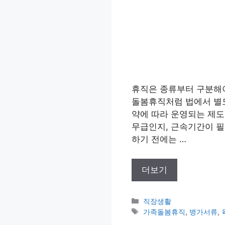
휴직은 종류부터 구분해야
돌봄휴직처럼 법에서 별도
약에 따라 운영되는 제도
무급인지, 근속기간이 필
하기 전에는 …
더보기
카
직장생활
테
태
가족돌봄휴직
,
병가서류
,
고
그