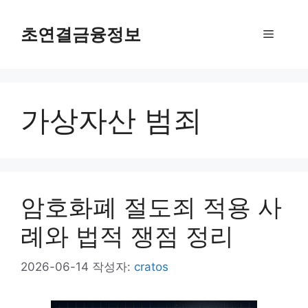
컨
텐
초연결금융정보
메
츠
로
뉴
건
너
가상자산 범죄
뛰
기
암호화폐 절도죄 적용 사
례와 법적 쟁점 정리
2026-06-14
작성자:
cratos