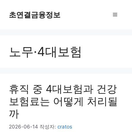
컨
텐
초연결금융정보
메
츠
로
뉴
건
너
노무·4대보험
뛰
기
휴직 중 4대보험과 건강
보험료는 어떻게 처리될
까
2026-06-14
작성자:
cratos