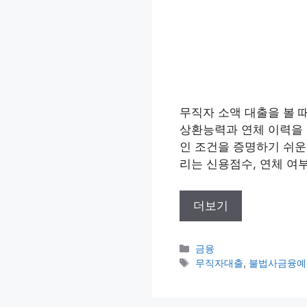
무직자 소액 대출을 볼 
상환능력과 연체 이력을 
인 조건을 증명하기 쉬운 
리는 신용점수, 연체 여부
더보기
카
금융
테
태
무직자대출
,
불법사금융예
고
그
리