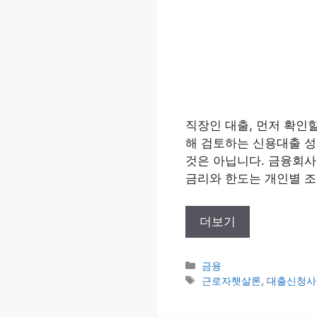
직장인 대출, 먼저 확인
해 검토하는 신용대출 성
것은 아닙니다. 금융회사는
금리와 한도는 개인별 조
더보기
카
금융
테
태
근로자햇살론
,
대출신청사
고
그
리