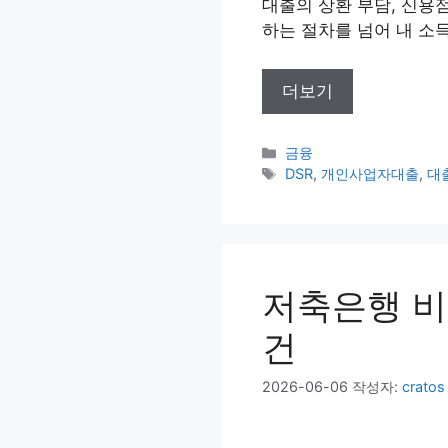
대출의 상환 부담, 신용
하는 절차를 넘어 내 소
더보기
카
금융
테
태
DSR
,
개인사업자대출
,
대
고
그
리
저축은행 비
건
2026-06-06
작성자:
cratos