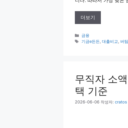
니다. 따라서 가장 낮은
더보기
카
금융
테
태
기금e든든
,
대출비교
,
버
고
그
리
무직자 소액
택 기준
2026-06-06
작성자:
cratos