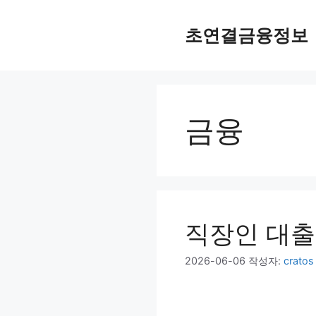
컨
텐
초연결금융정보
츠
로
건
너
뛰
금융
기
직장인 대출
2026-06-06
작성자:
cratos