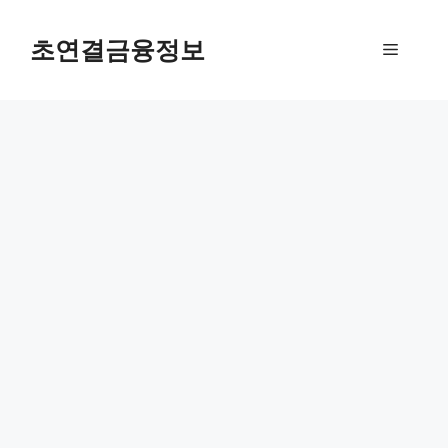
컨
텐
초연결금융정보
메
츠
로
뉴
건
너
뛰
기