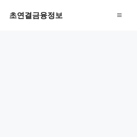
컨
텐
초연결금융정보
메
츠
로
뉴
건
너
뛰
기