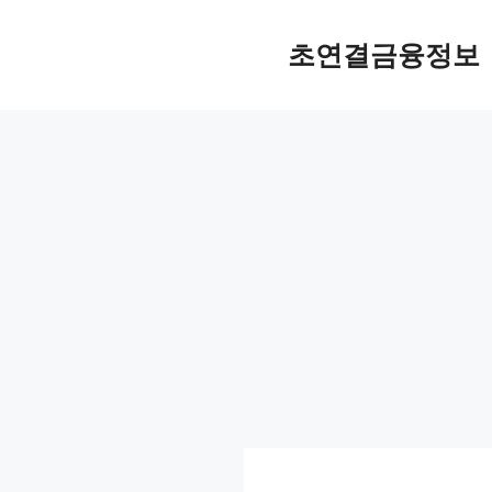
컨
텐
초연결금융정보
츠
로
건
너
뛰
기