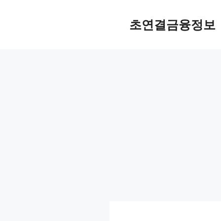
컨
텐
초연결금융정보
츠
로
건
너
뛰
기