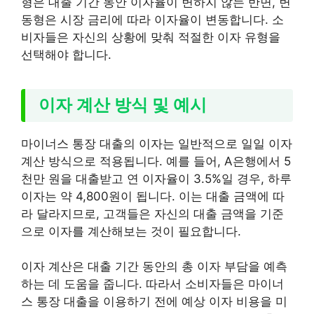
형은 대출 기간 동안 이자율이 변하지 않는 반면, 변
동형은 시장 금리에 따라 이자율이 변동합니다. 소
비자들은 자신의 상황에 맞춰 적절한 이자 유형을
선택해야 합니다.
이자 계산 방식 및 예시
마이너스 통장 대출의 이자는 일반적으로 일일 이자
계산 방식으로 적용됩니다. 예를 들어, A은행에서 5
천만 원을 대출받고 연 이자율이 3.5%일 경우, 하루
이자는 약 4,800원이 됩니다. 이는 대출 금액에 따
라 달라지므로, 고객들은 자신의 대출 금액을 기준
으로 이자를 계산해보는 것이 필요합니다.
이자 계산은 대출 기간 동안의 총 이자 부담을 예측
하는 데 도움을 줍니다. 따라서 소비자들은 마이너
스 통장 대출을 이용하기 전에 예상 이자 비용을 미