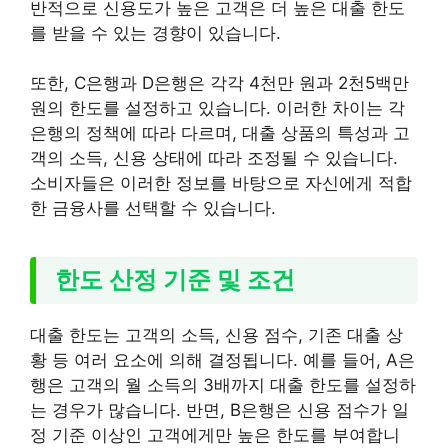
반적으로 신용도가 높은 고객은 더 높은 대출 한도
를 받을 수 있는 경향이 있습니다.
또한, C은행과 D은행은 각각 4천만 원과 2천5백만
원의 한도를 설정하고 있습니다. 이러한 차이는 각
은행의 정책에 따라 다르며, 대출 상품의 특성과 고
객의 소득, 신용 상태에 따라 조정될 수 있습니다.
소비자들은 이러한 정보를 바탕으로 자신에게 적합
한 금융사를 선택할 수 있습니다.
한도 산정 기준 및 조건
대출 한도는 고객의 소득, 신용 점수, 기존 대출 상
황 등 여러 요소에 의해 결정됩니다. 예를 들어, A은
행은 고객의 월 소득의 3배까지 대출 한도를 설정하
는 경우가 많습니다. 반면, B은행은 신용 점수가 일
정 기준 이상인 고객에게만 높은 한도를 부여합니