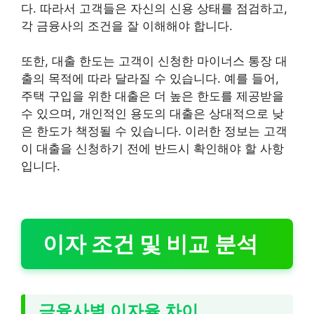
다. 따라서 고객들은 자신의 신용 상태를 점검하고,
각 금융사의 조건을 잘 이해해야 합니다.
또한, 대출 한도는 고객이 신청한 마이너스 통장 대
출의 목적에 따라 달라질 수 있습니다. 예를 들어,
주택 구입을 위한 대출은 더 높은 한도를 제공받을
수 있으며, 개인적인 용도의 대출은 상대적으로 낮
은 한도가 책정될 수 있습니다. 이러한 정보는 고객
이 대출을 신청하기 전에 반드시 확인해야 할 사항
입니다.
이자 조건 및 비교 분석
금융사별 이자율 차이