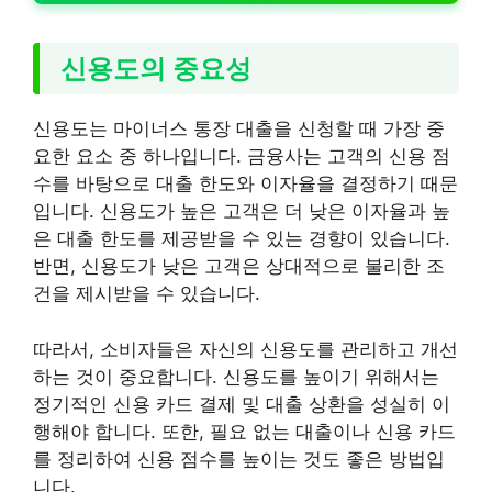
신용도의 중요성
신용도는 마이너스 통장 대출을 신청할 때 가장 중
요한 요소 중 하나입니다. 금융사는 고객의 신용 점
수를 바탕으로 대출 한도와 이자율을 결정하기 때문
입니다. 신용도가 높은 고객은 더 낮은 이자율과 높
은 대출 한도를 제공받을 수 있는 경향이 있습니다.
반면, 신용도가 낮은 고객은 상대적으로 불리한 조
건을 제시받을 수 있습니다.
따라서, 소비자들은 자신의 신용도를 관리하고 개선
하는 것이 중요합니다. 신용도를 높이기 위해서는
정기적인 신용 카드 결제 및 대출 상환을 성실히 이
행해야 합니다. 또한, 필요 없는 대출이나 신용 카드
를 정리하여 신용 점수를 높이는 것도 좋은 방법입
니다.