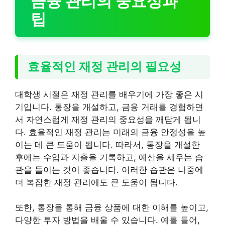
금융 관리의 중요성과
팁
효율적인 재정 관리의 필요성
대학생 시절은 재정 관리를 배우기에 가장 좋은 시
기입니다. 통장을 개설하고, 금융 거래를 경험하면
서 자연스럽게 재정 관리의 중요성을 깨닫게 됩니
다. 효율적인 재정 관리는 미래의 금융 안정성을 높
이는 데 큰 도움이 됩니다. 따라서, 통장을 개설한
후에는 수입과 지출을 기록하고, 예산을 세우는 습
관을 들이는 것이 좋습니다. 이러한 습관은 나중에
더 복잡한 재정 관리에도 큰 도움이 됩니다.
또한, 통장을 통해 금융 상품에 대한 이해를 높이고,
다양한 투자 방법을 배울 수 있습니다. 예를 들어,