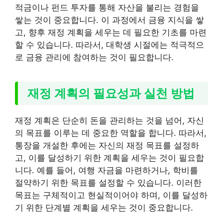
적금이나 펀드 투자를 통해 자산을 불리는 경험을
쌓는 것이 중요합니다. 이 과정에서 금융 지식을 쌓
고, 향후 재정 계획을 세우는 데 필요한 기초를 마련
할 수 있습니다. 따라서, 대학생 시절에는 적극적으
로 금융 관리에 참여하는 것이 필요합니다.
재정 계획의 필요성과 실천 방법
재정 계획은 단순히 돈을 관리하는 것을 넘어, 자신
의 목표를 이루는 데 중요한 역할을 합니다. 따라서,
통장을 개설한 후에는 자신의 재정 목표를 설정하
고, 이를 달성하기 위한 계획을 세우는 것이 필요합
니다. 예를 들어, 여행 자금을 마련하거나, 학비를
절약하기 위한 목표를 설정할 수 있습니다. 이러한
목표는 구체적이고 현실적이어야 하며, 이를 달성하
기 위한 단계별 계획을 세우는 것이 중요합니다.