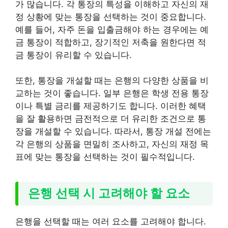
가 많습니다. 각 통장의 특성을 이해하고 자신의 재
정 상황에 맞는 통장을 선택하는 것이 중요합니다.
예를 들어, 자주 돈을 입출금해야 하는 경우에는 예
금 통장이 적합하고, 장기적인 저축을 원한다면 적
금 통장이 유리할 수 있습니다.
또한, 통장을 개설할 때는 은행의 다양한 상품을 비
교하는 것이 좋습니다. 일부 은행은 학생 전용 통장
이나 특별 금리를 제공하기도 합니다. 이러한 혜택
을 잘 활용하면 금전적으로 더 유리한 조건으로 통
장을 개설할 수 있습니다. 따라서, 통장 개설 전에는
각 은행의 상품을 면밀히 조사하고, 자신의 재정 목
표에 맞는 통장을 선택하는 것이 필수적입니다.
은행 선택 시 고려해야 할 요소
은행을 선택할 때는 여러 요소를 고려해야 합니다.