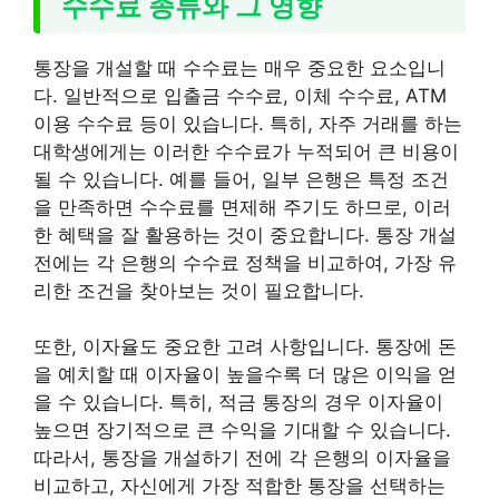
수수료 종류와 그 영향
통장을 개설할 때 수수료는 매우 중요한 요소입니
다. 일반적으로 입출금 수수료, 이체 수수료, ATM
이용 수수료 등이 있습니다. 특히, 자주 거래를 하는
대학생에게는 이러한 수수료가 누적되어 큰 비용이
될 수 있습니다. 예를 들어, 일부 은행은 특정 조건
을 만족하면 수수료를 면제해 주기도 하므로, 이러
한 혜택을 잘 활용하는 것이 중요합니다. 통장 개설
전에는 각 은행의 수수료 정책을 비교하여, 가장 유
리한 조건을 찾아보는 것이 필요합니다.
또한, 이자율도 중요한 고려 사항입니다. 통장에 돈
을 예치할 때 이자율이 높을수록 더 많은 이익을 얻
을 수 있습니다. 특히, 적금 통장의 경우 이자율이
높으면 장기적으로 큰 수익을 기대할 수 있습니다.
따라서, 통장을 개설하기 전에 각 은행의 이자율을
비교하고, 자신에게 가장 적합한 통장을 선택하는