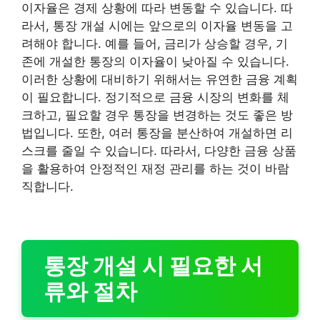
이자율은 경제 상황에 따라 변동할 수 있습니다. 따
라서, 통장 개설 시에는 앞으로의 이자율 변동을 고
려해야 합니다. 예를 들어, 금리가 상승할 경우, 기
존에 개설한 통장의 이자율이 낮아질 수 있습니다.
이러한 상황에 대비하기 위해서는 유연한 금융 계획
이 필요합니다. 정기적으로 금융 시장의 변화를 체
크하고, 필요할 경우 통장을 변경하는 것도 좋은 방
법입니다. 또한, 여러 통장을 분산하여 개설하면 리
스크를 줄일 수 있습니다. 따라서, 다양한 금융 상품
을 활용하여 안정적인 재정 관리를 하는 것이 바람
직합니다.
통장 개설 시 필요한 서
류와 절차