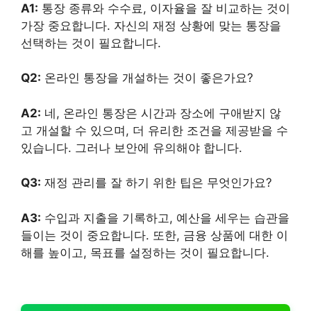
A1:
통장 종류와 수수료, 이자율을 잘 비교하는 것이
가장 중요합니다. 자신의 재정 상황에 맞는 통장을
선택하는 것이 필요합니다.
Q2:
온라인 통장을 개설하는 것이 좋은가요?
A2:
네, 온라인 통장은 시간과 장소에 구애받지 않
고 개설할 수 있으며, 더 유리한 조건을 제공받을 수
있습니다. 그러나 보안에 유의해야 합니다.
Q3:
재정 관리를 잘 하기 위한 팁은 무엇인가요?
A3:
수입과 지출을 기록하고, 예산을 세우는 습관을
들이는 것이 중요합니다. 또한, 금융 상품에 대한 이
해를 높이고, 목표를 설정하는 것이 필요합니다.