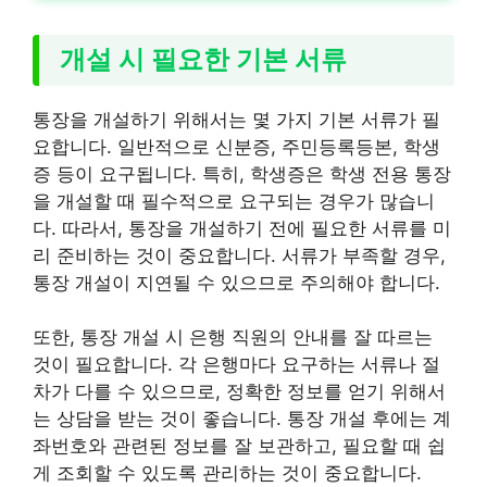
개설 시 필요한 기본 서류
통장을 개설하기 위해서는 몇 가지 기본 서류가 필
요합니다. 일반적으로 신분증, 주민등록등본, 학생
증 등이 요구됩니다. 특히, 학생증은 학생 전용 통장
을 개설할 때 필수적으로 요구되는 경우가 많습니
다. 따라서, 통장을 개설하기 전에 필요한 서류를 미
리 준비하는 것이 중요합니다. 서류가 부족할 경우,
통장 개설이 지연될 수 있으므로 주의해야 합니다.
또한, 통장 개설 시 은행 직원의 안내를 잘 따르는
것이 필요합니다. 각 은행마다 요구하는 서류나 절
차가 다를 수 있으므로, 정확한 정보를 얻기 위해서
는 상담을 받는 것이 좋습니다. 통장 개설 후에는 계
좌번호와 관련된 정보를 잘 보관하고, 필요할 때 쉽
게 조회할 수 있도록 관리하는 것이 중요합니다.