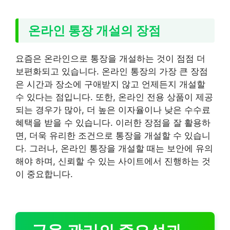
온라인 통장 개설의 장점
요즘은 온라인으로 통장을 개설하는 것이 점점 더
보편화되고 있습니다. 온라인 통장의 가장 큰 장점
은 시간과 장소에 구애받지 않고 언제든지 개설할
수 있다는 점입니다. 또한, 온라인 전용 상품이 제공
되는 경우가 많아, 더 높은 이자율이나 낮은 수수료
혜택을 받을 수 있습니다. 이러한 장점을 잘 활용하
면, 더욱 유리한 조건으로 통장을 개설할 수 있습니
다. 그러나, 온라인 통장을 개설할 때는 보안에 유의
해야 하며, 신뢰할 수 있는 사이트에서 진행하는 것
이 중요합니다.