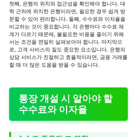
첫째, 은행의 위치와 접근성을 확인해야 합니다. 대
학 근처에 위치한 은행이라면, 필요한 경우 쉽게 방
문할 수 있어 편리합니다. 둘째, 수수료와 이자율을
비교하는 것이 중요합니다. 각 은행마다 수수료 체
계가 다르기 때문에, 불필요한 비용을 줄이기 위해
서는 조건을 면밀히 살펴보아야 합니다. 마지막으
로, 고객 서비스의 질도 중요한 요소입니다. 은행의
상담 서비스가 친절하고 효율적이라면, 금융 거래를
할 때 더 많은 도움을 받을 수 있습니다.
통장 개설 시 알아야 할
수수료와 이자율