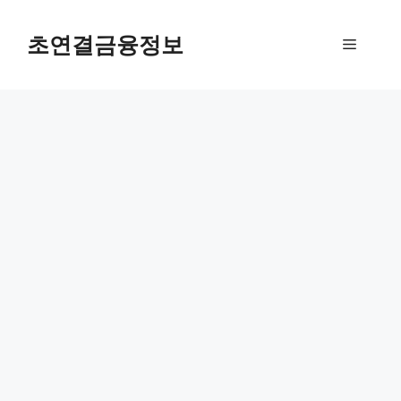
컨
텐
초연결금융정보
메
츠
로
뉴
건
너
뛰
기