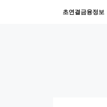
컨
텐
초연결금융정보
츠
로
건
너
뛰
기