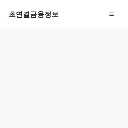
컨
텐
초연결금융정보
메
츠
로
뉴
건
너
뛰
기