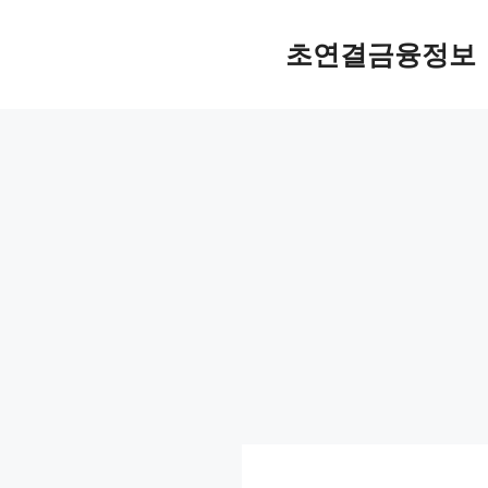
컨
텐
초연결금융정보
츠
로
건
너
뛰
기