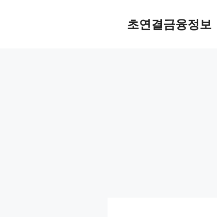
컨
텐
초연결금융정보
츠
로
건
너
뛰
기