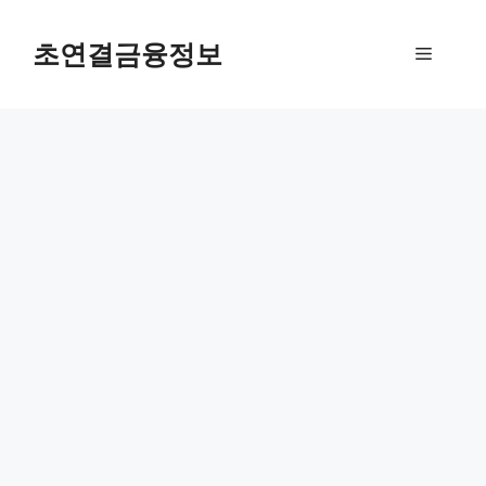
컨
텐
초연결금융정보
메
츠
로
뉴
건
너
뛰
기