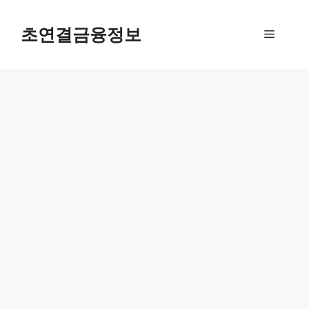
컨
텐
초연결금융정보
메
츠
로
뉴
건
너
뛰
기