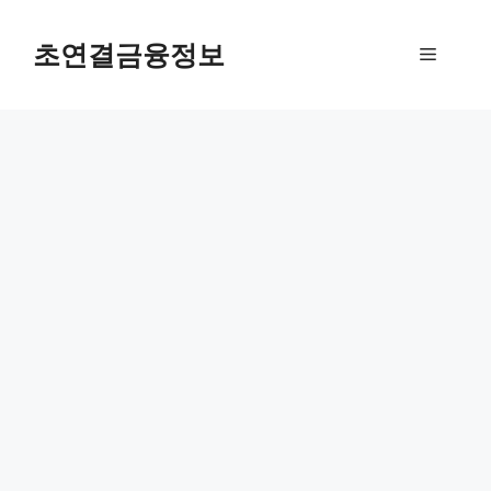
컨
텐
초연결금융정보
메
츠
로
뉴
건
너
뛰
기