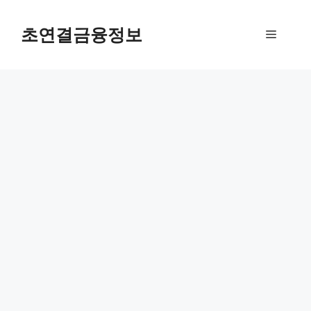
컨
텐
초연결금융정보
메
츠
로
뉴
건
너
뛰
기