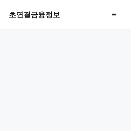
컨
텐
초연결금융정보
메
츠
로
뉴
건
너
뛰
기