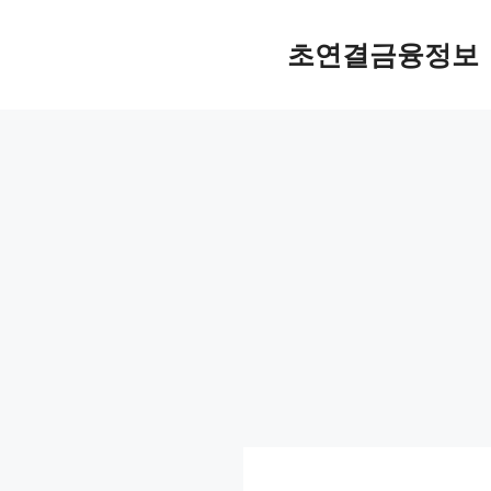
컨
텐
초연결금융정보
츠
로
건
너
뛰
기