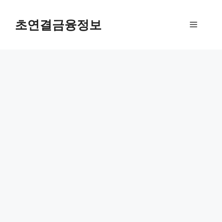
컨
텐
초연결금융정보
메
츠
로
뉴
건
너
뛰
기