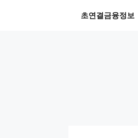
컨
텐
초연결금융정보
츠
로
건
너
뛰
기