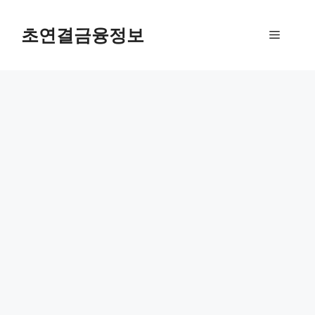
컨
텐
초연결금융정보
메
츠
로
뉴
건
너
뛰
기