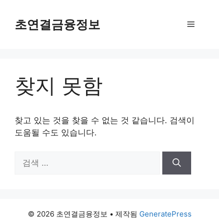
컨
텐
초연결금융정보
메
츠
로
뉴
건
너
찾지 못함
뛰
기
찾고 있는 것을 찾을 수 없는 것 같습니다. 검색이
도움될 수도 있습니다.
검
색:
© 2026 초연결금융정보
• 제작됨
GeneratePress